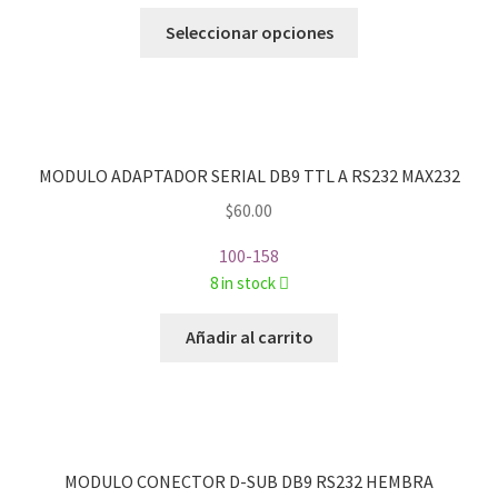
Este
Seleccionar opciones
producto
tiene
múltiples
variantes.
Las
MODULO ADAPTADOR SERIAL DB9 TTL A RS232 MAX232
opciones
$
60.00
se
pueden
100-158
elegir
8 in stock
en
la
Añadir al carrito
página
de
producto
MODULO CONECTOR D-SUB DB9 RS232 HEMBRA