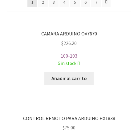
1
2
3
4
5
6
7
CAMARA ARDUINO OV7670
$
226.20
100-103
5 in stock
Añadir al carrito
CONTROL REMOTO PARA ARDUINO HX1838
$
75.00