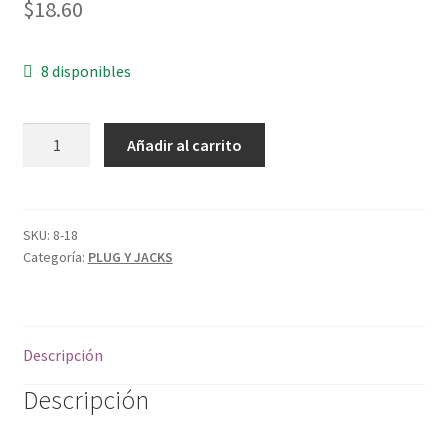
$
18.60
8 disponibles
ADAPTADOR
Añadir al carrito
JACK
RCA
cantidad
SKU:
8-18
Categoría:
PLUG Y JACKS
Descripción
Descripción