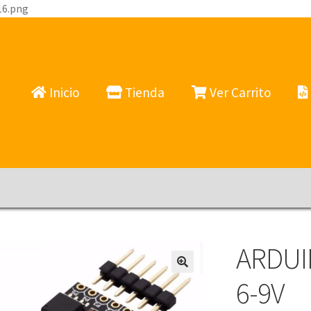
16.png
Inicio
Tienda
Ver Carrito
ARDUI
6-9V