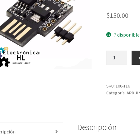
$
150.00
7 disponible
ARDUINO
ATTINY85
MINI
6-
9V
SKU:
100-116
Categoría:
ARDUI
cantidad
Descripción
ripción