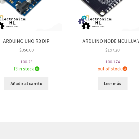
ARDUINO UNO R3 DIP
ARDUINO NODE MCU LUA 
$
350.00
$
197.20
100-23
100-174
13 in stock
out of stock
Añadir al carrito
Leer más