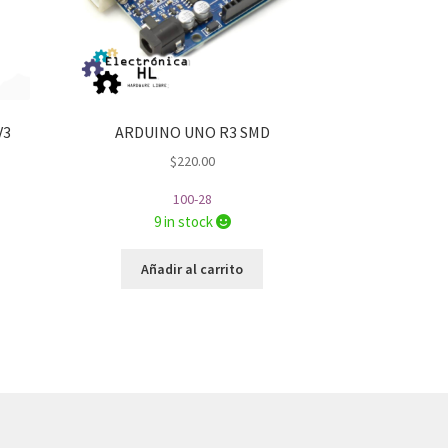
V3
ARDUINO UNO R3 SMD
$
220.00
100-28
9 in stock
Añadir al carrito