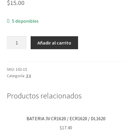
$
15.00
5 disponibles
BATERIA
Añadir al carrito
3V
CR1220
cantidad
SKU:
102-15
Categoría:
3 V
Productos relacionados
BATERIA 3V CR1620 / ECR1620 / DL1620
$
17.40