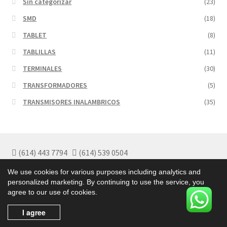
Sin categorizar
(23)
SMD
(18)
TABLET
(8)
TABLILLAS
(11)
TERMINALES
(30)
TRANSFORMADORES
(5)
TRANSMISORES INALAMBRICOS
(35)
(614) 443 7794
(614) 539 0504
Políticas de Garantía
We use cookies for various purposes including analytics and
Políticas de Privacidad
personalized marketing. By continuing to use the service, you
Términos y Condiciones
agree to our use of cookies.
I agree