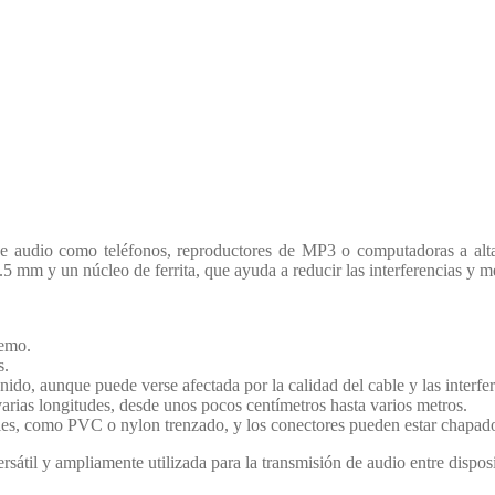
 de audio como teléfonos, reproductores de MP3 o computadoras a alta
 mm y un núcleo de ferrita, que ayuda a reducir las interferencias y me
remo.
s.
do, aunque puede verse afectada por la calidad del cable y las interfe
arias longitudes, desde unos pocos centímetros hasta varios metros.
ales, como PVC o nylon trenzado, y los conectores pueden estar chapados
sátil y ampliamente utilizada para la transmisión de audio entre disposi