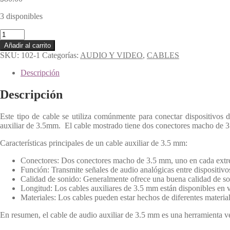
3 disponibles
CABLE
AUXILIAR
Añadir al carrito
cantidad
SKU:
102-1
Categorías:
AUDIO Y VIDEO
,
CABLES
Descripción
Descripción
Este tipo de cable se utiliza comúnmente para conectar dispositivos
auxiliar de 3.5mm. El cable mostrado tiene dos conectores macho de 3.5
Características principales de un cable auxiliar de 3.5 mm:
Conectores: Dos conectores macho de 3.5 mm, uno en cada ext
Función: Transmite señales de audio analógicas entre dispositivo
Calidad de sonido: Generalmente ofrece una buena calidad de soni
Longitud: Los cables auxiliares de 3.5 mm están disponibles en v
Materiales: Los cables pueden estar hechos de diferentes materi
En resumen, el cable de audio auxiliar de 3.5 mm es una herramienta ver