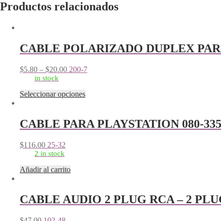
Productos relacionados
CABLE POLARIZADO DUPLEX PAR
$
5.80
–
$
20.00
200-7
in stock
Este
Seleccionar opciones
producto
tiene
múltiples
CABLE PARA PLAYSTATION 080-33
variantes.
Las
$
116.00
25-32
opciones
2 in stock
se
pueden
Añadir al carrito
elegir
en
la
CABLE AUDIO 2 PLUG RCA – 2 PLU
página
de
producto
$
47.00
102-48