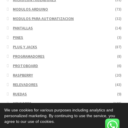
MODULOS ARDUINO
(73)
MODULOS PARA AUTOMATIZACION
(32)
PANTALLAS
(14)
PINES
(3)
PLUG Y JACKS
(87)
PROGRAMADORES
(8)
PROTOBOARD
(6)
RASPBERRY
(20)
RELEVADORES
(43)
RUEDAS
(9)
SENSORES
(135)
We use cookies for various purposes including analytics and
SERVICIOS
(1)
personalized marketing. By continuing to use the service, you
agree to our use of cookies.
Sin categorizar
(23)