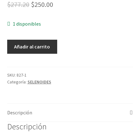
Original
Current
$
277.20
$
250.00
price
price
1 disponibles
was:
is:
$277.20.
$250.00.
ELECTROVALVULA
Añadir al carrito
PARA
LIQUIDOS
1/2"
110V
SKU:
827-1
Categoría:
SELENOIDES
AC
cantidad
Descripción
Descripción