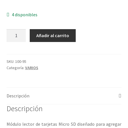
4 disponibles
MODULO
Añadir al carrito
LECTOR
MICRO
SD
cantidad
SKU:
100-95
Categoría:
VARIOS
Descripción
Descripción
Módulo lector de tarjetas Micro SD diseñado para agregar