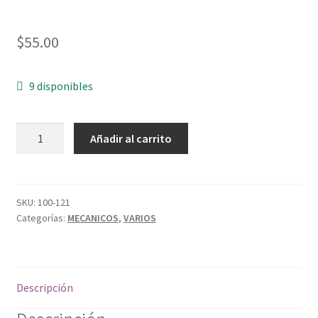
$
55.00
9 disponibles
MODULO
Añadir al carrito
RELEVADOR
1
CANAL
cantidad
SKU:
100-121
Categorías:
MECANICOS
,
VARIOS
Descripción