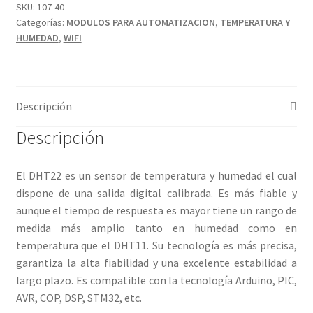
DE
SKU:
107-40
Categorías:
MODULOS PARA AUTOMATIZACION
,
TEMPERATURA Y
TEMPERATURA
HUMEDAD
,
WIFI
Y
HUMEDAD
DHT22
cantidad
Descripción
Descripción
El DHT22 es un sensor de temperatura y humedad el cual
dispone de una salida digital calibrada. Es más fiable y
aunque el tiempo de respuesta es mayor tiene un rango de
medida más amplio tanto en humedad como en
temperatura que el DHT11. Su tecnología es más precisa,
garantiza la alta fiabilidad y una excelente estabilidad a
largo plazo. Es compatible con la tecnología Arduino, PIC,
AVR, COP, DSP, STM32, etc.