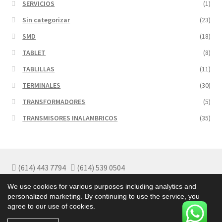
SERVICIOS
(1)
Sin categorizar
(23)
SMD
(18)
TABLET
(8)
TABLILLAS
(11)
TERMINALES
(30)
TRANSFORMADORES
(5)
TRANSMISORES INALAMBRICOS
(35)
(614) 443 7794
(614) 539 0504
Políticas de Garantía
We use cookies for various purposes including analytics and
Políticas de Privacidad
personalized marketing. By continuing to use the service, you
Términos y Condiciones
agree to our use of cookies.