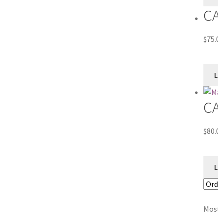
C
$
75.
C
$
80.
Most