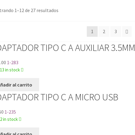
rando 1–12 de 27 resultados
1
2
3
APTADOR TIPO C A AUXILIAR 3.5M
.00
1-283
13 in stock
ñadir al carrito
APTADOR TIPO C A MICRO USB
60
1-235
2 in stock
ñadir al carrito