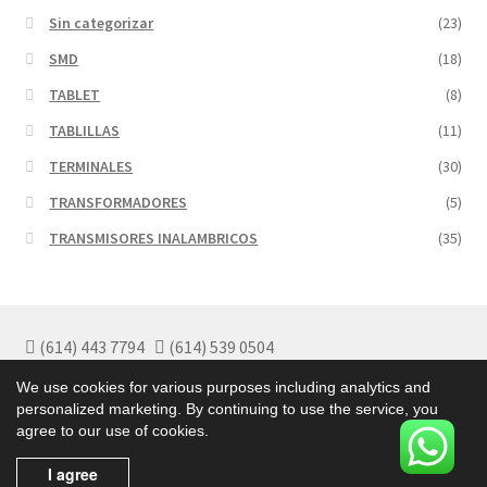
Sin categorizar
(23)
SMD
(18)
TABLET
(8)
TABLILLAS
(11)
TERMINALES
(30)
TRANSFORMADORES
(5)
TRANSMISORES INALAMBRICOS
(35)
(614) 443 7794
(614) 539 0504
Políticas de Garantía
We use cookies for various purposes including analytics and
Políticas de Privacidad
personalized marketing. By continuing to use the service, you
Términos y Condiciones
agree to our use of cookies.
I agree