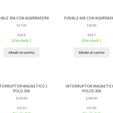
SIBLE 30A CON AGARRADERA
FUSIBLE 60A CON AGARRAD
$
17.00
$
30.00
824-8
824-7
10 in stock
10 in stock
Añadir al carrito
Añadir al carrito
NTERRUPTOR MAGNETICO 1
INTERRUPTOR MAGNETICO
POLO 30A
POLOS 30A
$
100.00
$
190.00
101-83
101-84