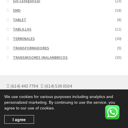
Sin categorizar
(23)
SMD
(18)
TABLET
(8)
TABLILLAS
(11)
TERMINALES
(30)
TRANSFORMADORES
(5)
TRANSMISORES INALAMBRICOS
(35)
(614) 443 7794
(614) 539 0504
Políticas de Garantía
We use cookies for various purposes including analytics and
Políticas de Privacidad
personalized marketing. By continuing to use the service, you
Términos y Condiciones
agree to our use of cookies.
I agree