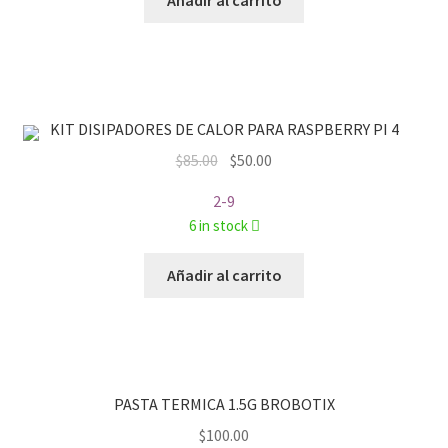
Añadir al carrito
KIT DISIPADORES DE CALOR PARA RASPBERRY PI 4
Original
Current
$
85.00
$
50.00
price
price
2-9
was:
is:
6 in stock
$85.00.
$50.00.
Añadir al carrito
PASTA TERMICA 1.5G BROBOTIX
$
100.00