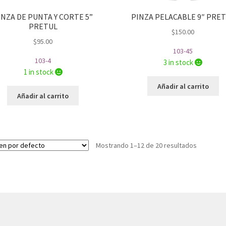
INZA DE PUNTA Y CORTE 5”
PINZA PELACABLE 9″ PRE
PRETUL
$
150.00
$
95.00
103-45
103-4
3 in stock
1 in stock
Añadir al carrito
Añadir al carrito
Mostrando 1–12 de 20 resultados