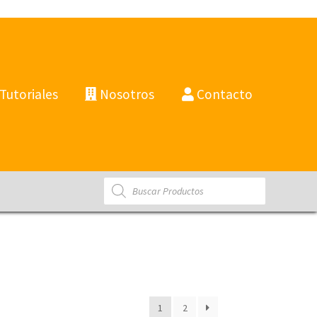
Tutoriales
Nosotros
Contacto
Products
search
1
2