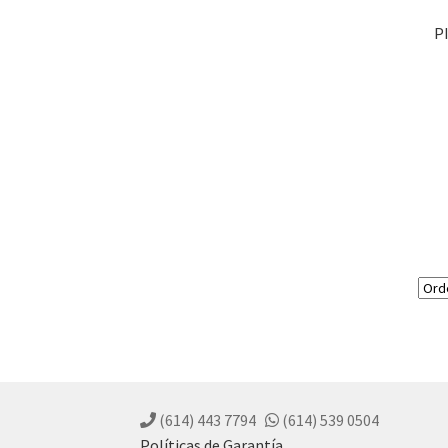
P
(614) 443 7794
(614) 539 0504
Políticas de Garantía