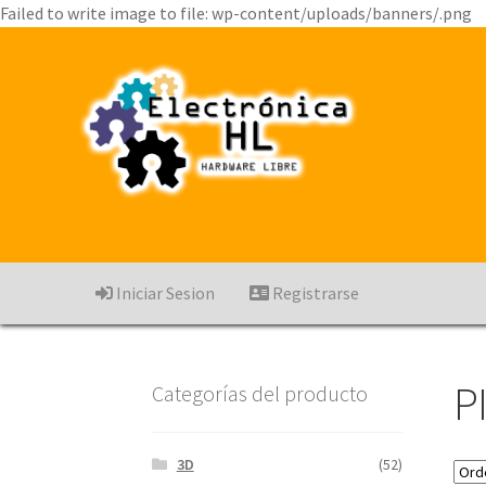
Failed to write image to file: wp-content/uploads/banners/.png
Iniciar Sesion
Registrarse
P
Categorías del producto
3D
(52)