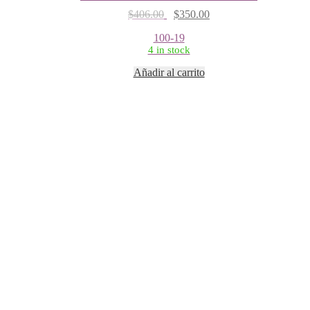
Original
Current
$
406.00
$
350.00
price
price
100-19
was:
is:
4 in stock
$406.00.
$350.00.
Añadir al carrito