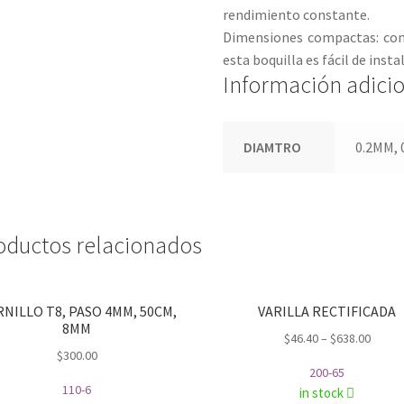
rendimiento constante.
Dimensiones compactas: con
esta boquilla es fácil de insta
Información adici
DIAMTRO
0.2MM, 
oductos relacionados
NILLO T8, PASO 4MM, 50CM,
VARILLA RECTIFICADA
8MM
$
46.40
–
$
638.00
$
300.00
200-65
110-6
in stock