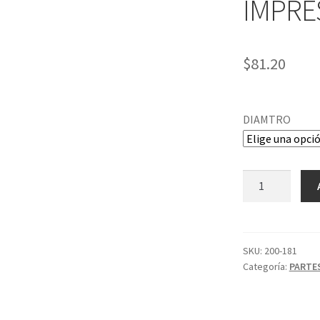
IMPRE
$
81.20
DIAMTRO
BOQUILLA
PARA
IMPRESORA
3D
ROSCA
SKU:
200-181
Categoría:
PARTE
M6
cantidad