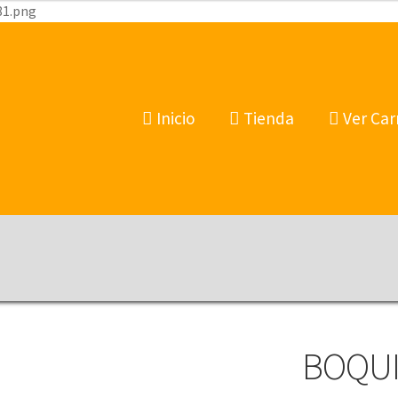
81.png
Inicio
Tienda
Ver Car
BOQUI