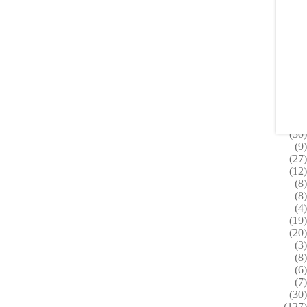
(52)
(45)
(21)
(20)
(79)
(50)
(16)
(127)
(30)
(9)
(27)
(12)
(8)
(8)
(4)
(19)
(20)
(3)
(8)
(6)
(7)
(30)
(127)