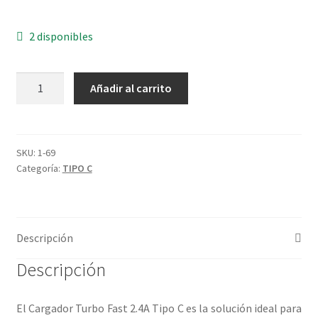
2 disponibles
CARGADOR
Añadir al carrito
TURBO
FAST
2.4A
TIPO
SKU:
1-69
Categoría:
TIPO C
C
cantidad
Descripción
Descripción
El Cargador Turbo Fast 2.4A Tipo C es la solución ideal para