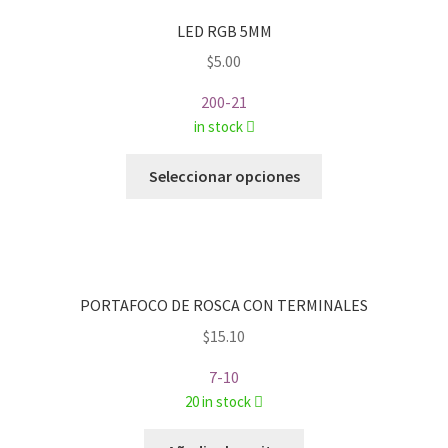
LED RGB 5MM
$
5.00
200-21
in stock
Este
Seleccionar opciones
producto
tiene
múltiples
variantes.
Las
PORTAFOCO DE ROSCA CON TERMINALES
opciones
$
15.10
se
pueden
7-10
elegir
20 in stock
en
la