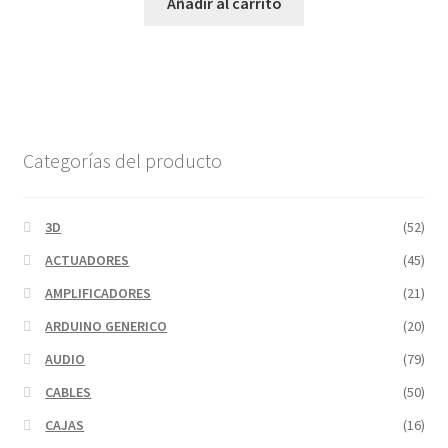
Añadir al carrito
página
de
producto
Categorías del producto
3D
(52)
ACTUADORES
(45)
AMPLIFICADORES
(21)
ARDUINO GENERICO
(20)
AUDIO
(79)
CABLES
(50)
CAJAS
(16)