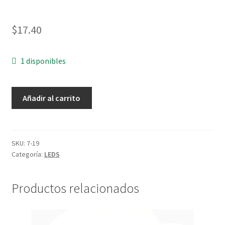
$
17.40
1 disponibles
LUZ
Añadir al carrito
PILOTO
10MM
ROJO
NEON
SKU:
7-19
Categoría:
LEDS
12V
DC
cantidad
Productos relacionados