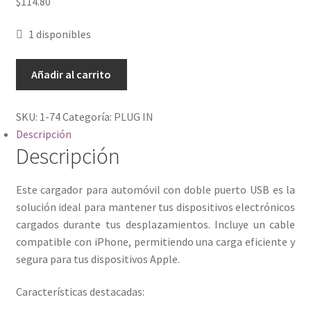
$
114.80
1 disponibles
PLUG
Añadir al carrito
IN
USB
SKU:
1-74
Categoría:
PLUG IN
DOBLE
Descripción
CON
Descripción
CABLE
IPHONE
cantidad
Este cargador para automóvil con doble puerto USB es la
solución ideal para mantener tus dispositivos electrónicos
cargados durante tus desplazamientos. Incluye un cable
compatible con iPhone, permitiendo una carga eficiente y
segura para tus dispositivos Apple.​
Características destacadas: