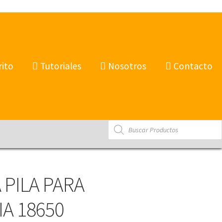
rito
Tutoriales
Nosotros
Contacto
Products
search
 PILA PARA
IA 18650