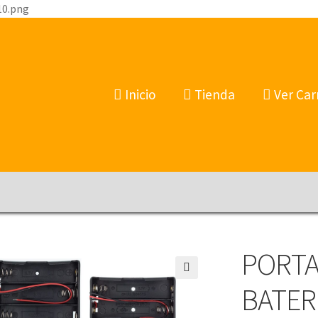
10.png
Inicio
Tienda
Ver Car
PORTA
🔍
BATER