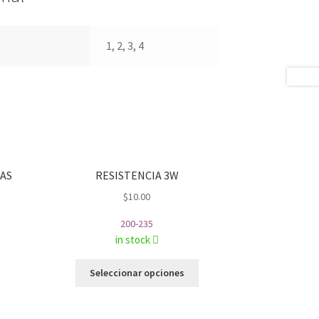
1, 2, 3, 4
LAS
RESISTENCIA 3W
$
10.00
200-235
in stock
Este
Seleccionar opciones
producto
tiene
múltiples