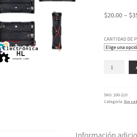
$
20.00
–
$
3
CANTIDAD DE P
PORTA
PILA
PARA
BATERIA
18650
SKU:
200-210
Categoría:
Sin ca
cantidad
Información adici