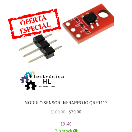
MODULO SENSOR INFRARROJO QRE1113
Original
Current
$
100.00
$
70.00
price
price
19-40
was:
is:
2 in stock