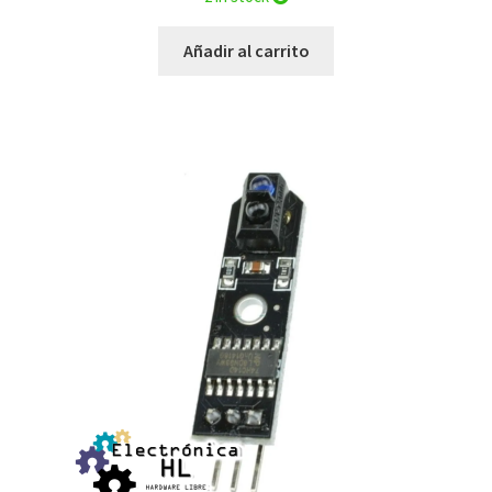
$100.00.
$70.00.
Añadir al carrito