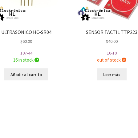
ULTRASONICO HC-SR04
SENSOR TACTIL TTP223
$
60.00
$
40.00
107-44
10-10
16 in stock
out of stock
Añadir al carrito
Leer más