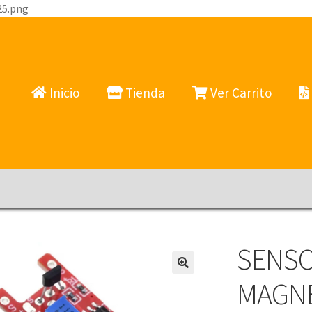
25.png
Inicio
Tienda
Ver Carrito
SENSO
MAGNE