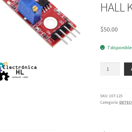
HALL K
$
50.00
7 disponible
SENSOR
DE
CAMPO
MAGNETICO
O
SKU:
107-125
Categoría:
DETEC
EFECTO
HALL
KY-
024