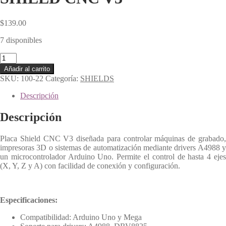
$
139.00
7 disponibles
SHIELD
CNC
Añadir al carrito
V3
SKU:
100-22
Categoría:
SHIELDS
cantidad
Descripción
Descripción
Placa Shield CNC V3 diseñada para controlar máquinas de grabado,
impresoras 3D o sistemas de automatización mediante drivers A4988 y
un microcontrolador Arduino Uno. Permite el control de hasta 4 ejes
(X, Y, Z y A) con facilidad de conexión y configuración.
Especificaciones:
Compatibilidad: Arduino Uno y Mega