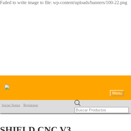
Failed to write image to file: wp-content/uploads/banners/100-22.png
Menu
Products
Iniciar Sesion
Registrarse
search
SHIELD CNC V3