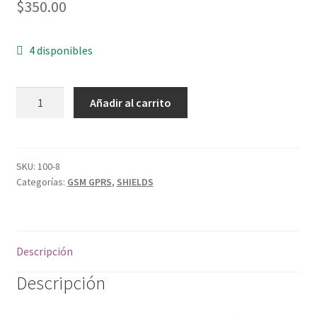
$
350.00
4 disponibles
SHIELD
Añadir al carrito
SIM900
cantidad
SKU:
100-8
Categorías:
GSM GPRS
,
SHIELDS
Descripción
Descripción