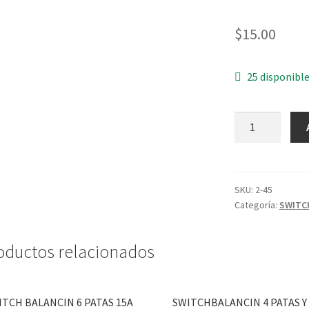
$
15.00
25 disponibl
SWITCH
BALANCIN
2
PATAS
6A
SKU:
2-45
Categoría:
SWITC
125V
cantidad
oductos relacionados
ITCH BALANCIN 6 PATAS 15A
SWITCHBALANCIN 4 PATAS Y