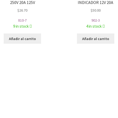
250V 20A 125V
INDICADOR 12V 20A
$
26.70
$
50.00
810-7
902-3
9 in stock
4 in stock
Añadir al carrito
Añadir al carrito