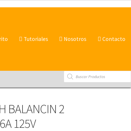
rito
Tutoriales
Nosotros
Contacto
Products
search
H BALANCIN 2
6A 125V