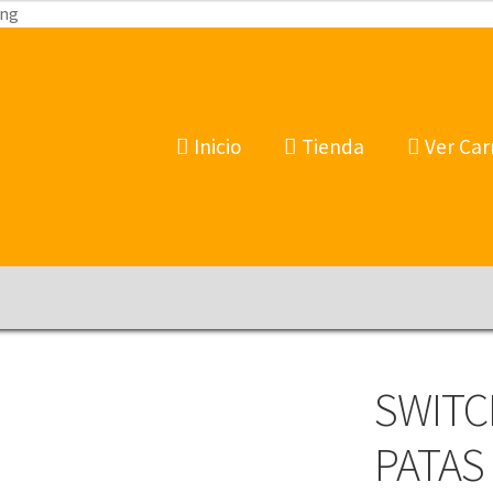
png
Inicio
Tienda
Ver Car
SWITC
PATAS 