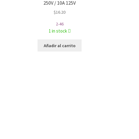
250V / 10A 125V
$
16.20
2-46
1 in stock
Añadir al carrito