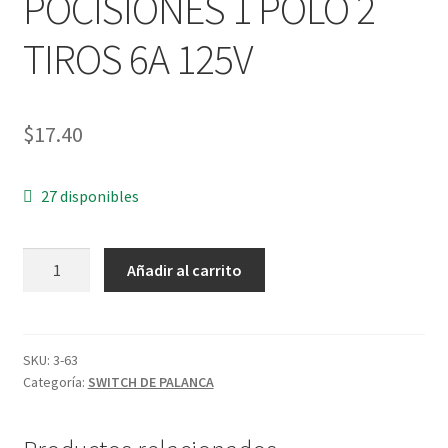
POCISIONES 1 POLO 2
TIROS 6A 125V
$
17.40
27 disponibles
SWITCH
Añadir al carrito
DE
PALANCA
3
POCISIONES
SKU:
3-63
Categoría:
SWITCH DE PALANCA
1
POLO
2