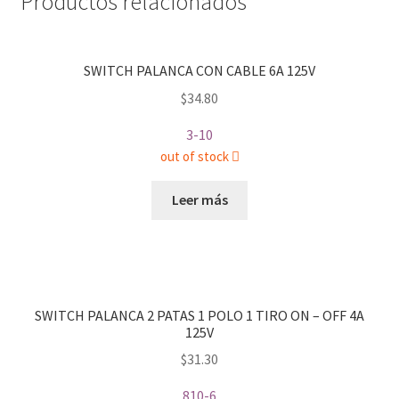
Productos relacionados
TIROS
6A
125V
SWITCH PALANCA CON CABLE 6A 125V
cantidad
$
34.80
3-10
out of stock
Leer más
SWITCH PALANCA 2 PATAS 1 POLO 1 TIRO ON – OFF 4A
125V
$
31.30
810-6