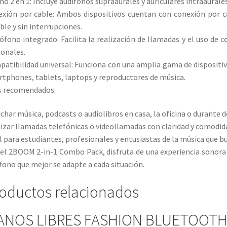
ño 2 en 1: Incluye audífonos supraaurales y auriculares intraaurale
xión por cable: Ambos dispositivos cuentan con conexión por c
ble y sin interrupciones.​
ófono integrado: Facilita la realización de llamadas y el uso de 
ionales.​
atibilidad universal: Funciona con una amplia gama de disposit
tphones, tablets, laptops y reproductores de música.​
s recomendados:
char música, podcasts o audiolibros en casa, la oficina o durante 
izar llamadas telefónicas o videollamadas con claridad y comodida
l para estudiantes, profesionales y entusiastas de la música que bus
el 2BOOM 2-in-1 Combo Pack, disfruta de una experiencia sonora de 
fono que mejor se adapte a cada situación.
oductos relacionados
ANOS LIBRES FASHION BLUETOOT