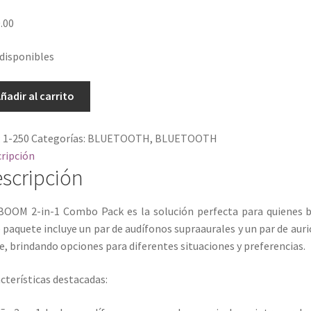
.00
 disponibles
DEMA
ñadir al carrito
ETOOTH
:
1-250
Categorías:
BLUETOOTH
,
BLUETOOTH
OS
ripción
RES
scripción
OM
idad
BOOM 2-in-1 Combo Pack es la solución perfecta para quienes bus
 paquete incluye un par de audífonos supraaurales y un par de aur
e, brindando opciones para diferentes situaciones y preferencias.​
cterísticas destacadas: