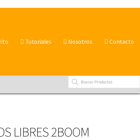
rito
Tutoriales
Nosotros
Contacto
Products
search
OS LIBRES 2BOOM