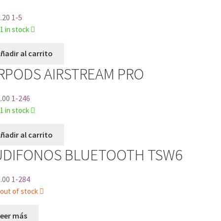
.20
1-5
1 in stock
ñadir al carrito
IRPODS AIRSTREAM PRO
.00
1-246
1 in stock
ñadir al carrito
UDIFONOS BLUETOOTH TSW6
.00
1-284
out of stock
Leer más