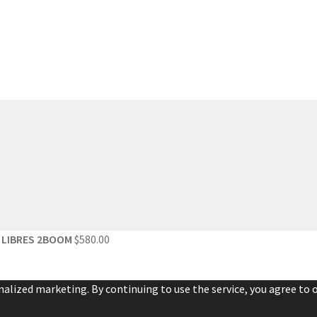
 LIBRES 2BOOM
$
580.00
alized marketing. By continuing to use the service, you agree to o