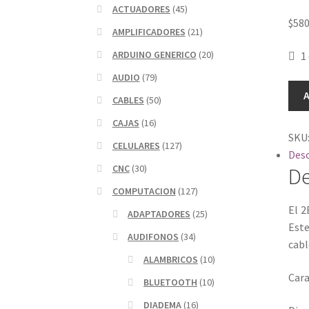
ACTUADORES
(45)
$
580
AMPLIFICADORES
(21)
ARDUINO GENERICO
(20)
1
AUDIO
(79)
DIA
A
CABLES
(50)
BLU
+
CAJAS
(16)
SKU
MAN
CELULARES
(127)
Desc
LIB
CNC
(30)
De
2BO
cant
COMPUTACION
(127)
El 2
ADAPTADORES
(25)
Este
AUDIFONOS
(34)
cabl
ALAMBRICOS
(10)
Cara
BLUETOOTH
(10)
DIADEMA
(16)