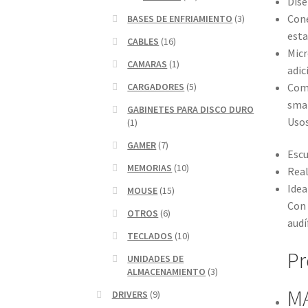
Dise
Cone
BASES DE ENFRIAMIENTO
(3)
esta
CABLES
(16)
Micr
CAMARAS
(1)
adic
Comp
CARGADORES
(5)
smar
GABINETES PARA DISCO DURO
Uso
(1)
GAMER
(7)
Escu
MEMORIAS
(10)
Real
Idea
MOUSE
(15)
Con 
OTROS
(6)
audí
TECLADOS
(10)
Pr
UNIDADES DE
ALMACENAMIENTO
(3)
M
DRIVERS
(9)