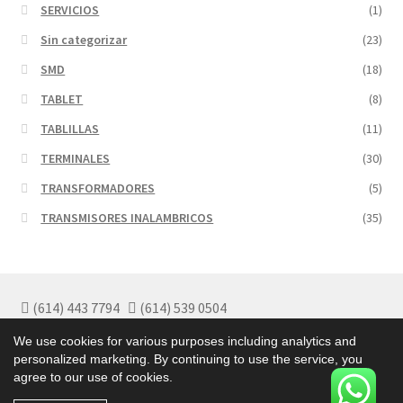
SERVICIOS
(1)
Sin categorizar
(23)
SMD
(18)
TABLET
(8)
TABLILLAS
(11)
TERMINALES
(30)
TRANSFORMADORES
(5)
TRANSMISORES INALAMBRICOS
(35)
(614) 443 7794
(614) 539 0504
Políticas de Garantía
We use cookies for various purposes including analytics and
Políticas de Privacidad
personalized marketing. By continuing to use the service, you
Términos y Condiciones
agree to our use of cookies.