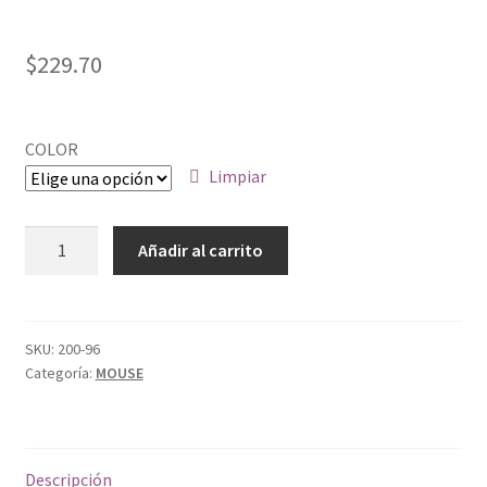
$
229.70
COLOR
Limpiar
MINI
Añadir al carrito
MOUSE
INALAMBRICO
NACEB
cantidad
SKU:
200-96
Categoría:
MOUSE
Descripción