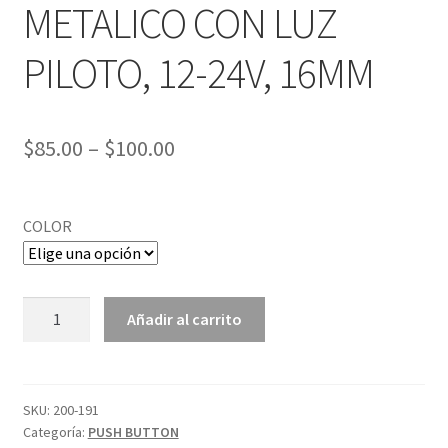
METALICO CON LUZ
PILOTO, 12-24V, 16MM
$
85.00
–
$
100.00
COLOR
PUSH
Añadir al carrito
BUTTON
METALICO
CON
LUZ
SKU:
200-191
Categoría:
PUSH BUTTON
PILOTO,