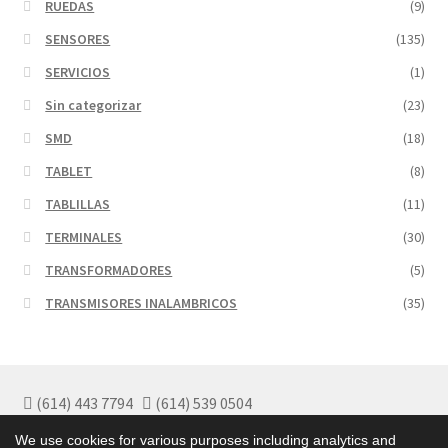
RUEDAS
(9)
SENSORES
(135)
SERVICIOS
(1)
Sin categorizar
(23)
SMD
(18)
TABLET
(8)
TABLILLAS
(11)
TERMINALES
(30)
TRANSFORMADORES
(5)
TRANSMISORES INALAMBRICOS
(35)
(614) 443 7794
(614) 539 0504
Políticas de Garantía
We use cookies for various purposes including analytics and