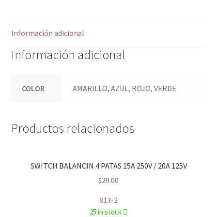
AC
/
Información adicional
13A
125V
Información adicional
AC
cantidad
COLOR
AMARILLO, AZUL, ROJO, VERDE
Productos relacionados
SWITCH BALANCIN 4 PATAS 15A 250V / 20A 125V
$
29.00
813-2
25 in stock