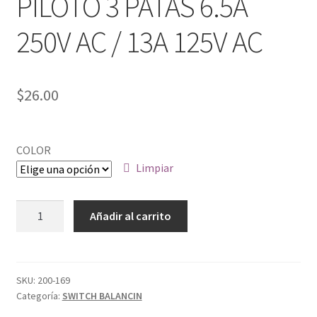
PILOTO 3 PATAS 6.5A
250V AC / 13A 125V AC
$
26.00
COLOR
Limpiar
SWITCH
Añadir al carrito
BALANCIN
PILOTO
3
PATAS
SKU:
200-169
Categoría:
SWITCH BALANCIN
6.5A
250V