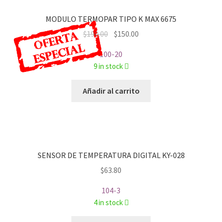
MODULO TERMOPAR TIPO K MAX 6675
Original
Current
$
190.00
$
150.00
price
price
100-20
was:
is:
9 in stock
$190.00.
$150.00.
Añadir al carrito
SENSOR DE TEMPERATURA DIGITAL KY-028
$
63.80
104-3
4 in stock