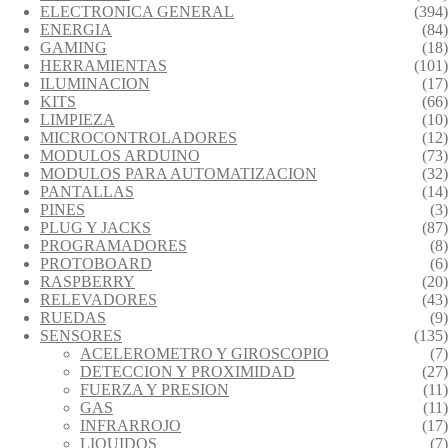
ELECTRONICA GENERAL
(394)
ENERGIA
(84)
GAMING
(18)
HERRAMIENTAS
(101)
ILUMINACION
(17)
KITS
(66)
LIMPIEZA
(10)
MICROCONTROLADORES
(12)
MODULOS ARDUINO
(73)
MODULOS PARA AUTOMATIZACION
(32)
PANTALLAS
(14)
PINES
(3)
PLUG Y JACKS
(87)
PROGRAMADORES
(8)
PROTOBOARD
(6)
RASPBERRY
(20)
RELEVADORES
(43)
RUEDAS
(9)
SENSORES
(135)
ACELEROMETRO Y GIROSCOPIO
(7)
DETECCION Y PROXIMIDAD
(27)
FUERZA Y PRESION
(11)
GAS
(11)
INFRARROJO
(17)
LIQUIDOS
(7)