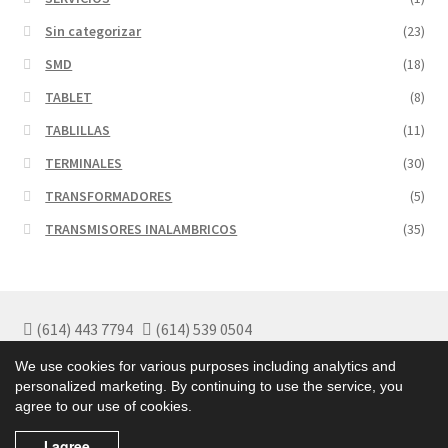
Sin categorizar
(23)
SMD
(18)
TABLET
(8)
TABLILLAS
(11)
TERMINALES
(30)
TRANSFORMADORES
(5)
TRANSMISORES INALAMBRICOS
(35)
(614) 443 7794
(614) 539 0504
Políticas de Garantía
We use cookies for various purposes including analytics and
Políticas de Privacidad
personalized marketing. By continuing to use the service, you
Términos y Condiciones
agree to our use of cookies.
I agree