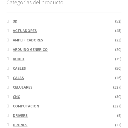
Categorías del producto
se
pueden
elegir
3D
(52)
en
ACTUADORES
(45)
la
página
AMPLIFICADORES
(21)
de
ARDUINO GENERICO
(20)
producto
AUDIO
(79)
CABLES
(50)
CAJAS
(16)
CELULARES
(127)
CNC
(30)
COMPUTACION
(127)
DRIVERS
(9)
DRONES
(11)