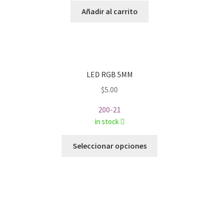
Añadir al carrito
LED RGB 5MM
$
5.00
200-21
in stock
Este
Seleccionar opciones
producto
tiene
múltiples
variantes.
Las
opciones