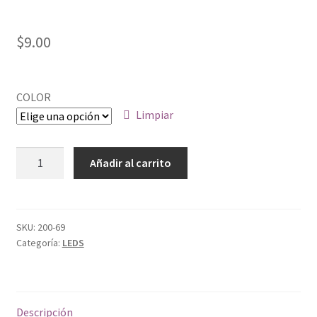
$
9.00
COLOR
Limpiar
LED
Añadir al carrito
ULTRABRILLANTE
10
MM
cantidad
SKU:
200-69
Categoría:
LEDS
Descripción